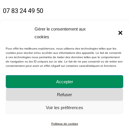
07 83 24 49 50
contact@dany-rousseau-photographe.fr
Gérer le consentement aux
cookies
Créé avec WordPress.
Pour offrir les meilleures expériences, nous utilisons des technologies telles que les
cookies pour stocker et/ou accéder aux informations des appareils. Le fait de consentir
à ces technologies nous permettra de traiter des données telles que le comportement
Photographe La Seyne sur mer, Le Var 83.
de navigation ou les ID uniques sur ce site. Le fait de ne pas consentir ou de retirer son
consentement peut avoir un effet négatif sur certaines caractéristiques et fonctions.
Photographe grossesse — nouveau-née —
Accepter
femme — bébé — famille — enfants —
Refuser
couple.
Voir les préférences
SIRET 997 986 975 000018
Politique de cookies